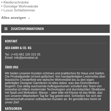
•
Kleiderschränke
•
Günstige Wohnwände
•
Luxus Schlafzimmer
Alles anzeigen →
ZUSATZINFORMATIONEN
KONTAKT
AEA GMBH & CO. KG
Tel.: (+43) 681 105 315 35
Email: info@jvmoebel.at
ÜBER UNS
Wir bieten unseren Kunden schönes und praktisches für Haus und Garten.
Die Produktpalette ist breit gefächert. Von handgefertigten Ledersofas über
klassische Chesterfield wie stylische Wohnmöbel bis zu den eigen
gefertigten Designer Garnituren ist alles dabei, was das Einrichterherz
begehrt. Das stetig wachsende Auftragsvolumen schultert das Team von
jvmoebel.at mittels modernster Technologien und durchdachten Strukturen
mit Spaß und Motivation. Masse – aber bitte mit Klasse ist das Motto, das
von unseren Mitarbeitern Tag für Tag gelebt wird. Schließen Sie sich der
Gemeinschaft unserer zufriedenen Kunden an. Ihr gemütliches Heim ist
unser Ziel!
KATEGORIEN