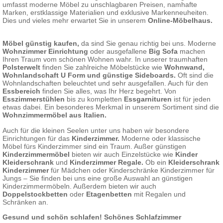
umfasst moderne Möbel zu unschlagbaren Preisen, namhafte
Marken, erstklassige Materialien und exklusive Markenneuheiten.
Dies und vieles mehr erwartet Sie in unserem
Online-Möbelhaus
.
Möbel günstig kaufen
,
da sind Sie genau richtig bei uns. Moderne
Wohnzimmer Einrichtung
oder ausgefallene
Big Sofa
machen
Ihren Traum vom schönen Wohnen wahr. In unserer traumhaften
Polsterwelt
finden Sie zahlreiche Möbelstücke wie
Wohnwand
,
Wohnlandschaft U Form
und
günstige Sideboards
.
Oft sind die
Wohnlandschaften beleuchtet und sehr ausgefallen. Auch für den
Essbereich
finden Sie alles, was Ihr Herz begehrt. Von
Esszimmerstühlen
bis zu kompletten
Essgarnituren
ist für jeden
etwas dabei. Ein besonderes Merkmal in unserem Sortiment sind die
Wohnzimmermöbel aus Italien
.
Auch für die kleinen Seelen unter uns haben wir besondere
Einrichtungen für das
Kinderzimmer
.
Moderne oder klassische
Möbel fürs Kinderzimmer sind ein Traum. Außer günstigen
Kinderzimmermöbel
bieten wir auch Einzelstücke wie
Kinder
Kleiderschrank
und
Kinderzimmer Regale
.
Ob ein
Kleiderschrank
Kinderzimmer
für Mädchen oder Kinderschränke Kinderzimmer für
Jungs – Sie finden bei uns eine große Auswahl an günstigen
Kinderzimmermöbeln. Außerdem bieten wir auch
Doppelstockbetten
oder
Etagenbetten
mit Regalen und
Schränken an.
Gesund und schön schlafen! Schönes Schlafzimmer