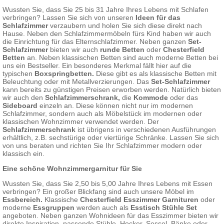
Wussten Sie, dass Sie 25 bis 31 Jahre Ihres Lebens mit Schlafen
verbringen? Lassen Sie sich von unseren
Ideen für das
Schlafzimmer
verzaubern und holen Sie sich diese direkt nach
Hause. Neben den Schlafzimmermöbeln fürs Kind haben wir auch
die Einrichtung für das Elternschlafzimmer. Neben ganzen
Set-
Schlafzimmer
bieten wir auch
runde Betten
oder
Chesterfield
Betten
an. Neben klassischen Betten sind auch moderne Betten bei
uns ein Bestseller. Ein besonderes Merkmal fällt hier auf die
typischen
Boxspringbetten.
Diese gibt es als klassische Betten mit
Beleuchtung oder mit Metallverzierungen. Das
Set-Schlafzimmer
kann bereits zu günstigen Preisen erworben werden. Natürlich bieten
wir auch den
Schlafzimmerschrank
,
die
Kommode
oder das
Sideboard
einzeln an. Diese können nicht nur im modernen
Schlafzimmer, sondern auch als Möbelstück im modernen oder
klassischen Wohnzimmer verwendet werden. Der
Schlafzimmerschrank
ist übrigens in verschiedenen Ausführungen
erhältlich, z.B. sechstürige oder viertürige Schränke. Lassen Sie sich
von uns beraten und richten Sie Ihr Schlafzimmer modern oder
klassisch ein.
Eine schöne Wohnzimmergarnitur für Sie
Wussten Sie, dass Sie 2,50 bis 5,00 Jahre Ihres Lebens mit Essen
verbringen? Ein großer Blickfang sind auch unsere Möbel im
Essbereich.
Klassische
Chesterfield Esszimmer Garnituren
oder
moderne
Essgruppen
werden auch als
Esstisch Stühle Set
angeboten. Neben ganzen Wohnideen für das Esszimmer bieten wir
direkte Inspiration, passende Stühle, Hocker, Sessel, Bänke oder