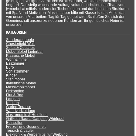
gefertigten Designer Garnituren ist alles dabei, was das Einrichterherz
begehrt. Das stetig wachsende Auftragsvolumen schultert das Team von
jvmoebel.at mittels modernster Technologien und durchdachten Strukturen
mit Spaß und Motivation. Masse – aber bitte mit Klasse ist das Motto, das
von unseren Mitarbeitern Tag für Tag gelebt wird. Schließen Sie sich der
Gemeinschaft unserer zufriedenen Kunden an. Ihr gemütliches Heim ist
unser Ziel!
KATEGORIEN
Sonderangebote
Chesterfield-Welt
Sofas & Couches
Möbel Sofort Lieferbar
Klassische Möbel
Wohnzimmer
Esszimmer
Büro
Schlafzimmer
Kinder
Stahlmöbel
Italienische Möbel
Massivholzmöbel
Dekoration
Flur & Bad
Lampen
Küchen
Garten Terasse
Wandverkleidung
Gastronomie & Hotellerie
Grillkota Sauna Camping Whirlpool
Bestseller
Freizeit und Gesundheit
Teppich & Läufer
Elektronik & Werbemittel für Werbung