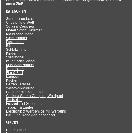
Gemeinschaft unserer zufriedenen Kunden an. Ihr gemütliches Heim ist
unser Ziel!
KATEGORIEN
Sonderangebote
Chesterfield-Welt
Sofas & Couches
Möbel Sofort Lieferbar
Klassische Möbel
Wohnzimmer
Esszimmer
Büro
Schlafzimmer
Kinder
Stahlmöbel
Italienische Möbel
Massivholzmöbel
Dekoration
Flur & Bad
Lampen
Küchen
Garten Terasse
Wandverkleidung
Gastronomie & Hotellerie
Grillkota Sauna Camping Whirlpool
Bestseller
Freizeit und Gesundheit
Teppich & Läufer
Elektronik & Werbemittel für Werbung
Bau- und Renovierungsbedarf
SERVICE
Datenschutz