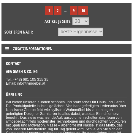
1
2
...
9
10
ARTIKEL JE SEITE:
SORTIEREN NACH:
ZUSATZINFORMATIONEN
KONTAKT
AEA GMBH & CO. KG
Tel.: (+43) 681 105 315 35
Email: info@jvmoebel.at
ÜBER UNS
Wir bieten unseren Kunden schönes und praktisches für Haus und Garten.
Die Produktpalette ist breit gefächert. Von handgefertigten Ledersofas über
klassische Chesterfield wie stylische Wohnmöbel bis zu den eigen
gefertigten Designer Garnituren ist alles dabei, was das Einrichterherz
begehrt. Das stetig wachsende Auftragsvolumen schultert das Team von
jvmoebel.at mittels modernster Technologien und durchdachten Strukturen
mit Spaß und Motivation. Masse – aber bitte mit Klasse ist das Motto, das
von unseren Mitarbeitern Tag für Tag gelebt wird. Schließen Sie sich der