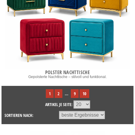
POLSTER NACHTTISCHE
Gepolsterte Nachttische – stilvoll und funktional.
1
2
...
9
10
ARTIKEL JE SEITE:
SORTIEREN NACH: