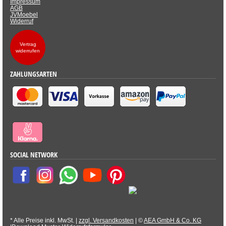
Impressum
AGB
JVMoebel
Widerruf
Vertrag
widerrufen
ZAHLUNGSARTEN
SOCIAL NETWORK
* Alle Preise inkl. MwSt. |
zzgl. Versandkosten
| ©
AEA GmbH & Co. KG