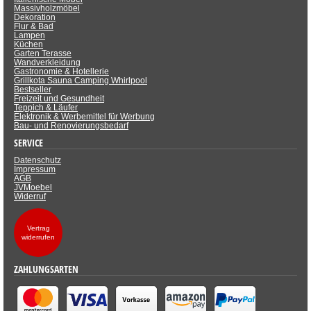
Massivholzmöbel
Dekoration
Flur & Bad
Lampen
Küchen
Garten Terasse
Wandverkleidung
Gastronomie & Hotellerie
Grillkota Sauna Camping Whirlpool
Bestseller
Freizeit und Gesundheit
Teppich & Läufer
Elektronik & Werbemittel für Werbung
Bau- und Renovierungsbedarf
SERVICE
Datenschutz
Impressum
AGB
JVMoebel
Widerruf
Vertrag
widerrufen
ZAHLUNGSARTEN