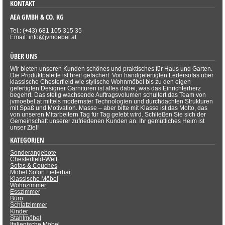
KONTAKT
AEA GMBH & CO. KG
Tel.: (+43) 681 105 315 35
Email: info@jvmoebel.at
ÜBER UNS
Wir bieten unseren Kunden schönes und praktisches für Haus und Garten.
Die Produktpalette ist breit gefächert. Von handgefertigten Ledersofas über
klassische Chesterfield wie stylische Wohnmöbel bis zu den eigen
gefertigten Designer Garnituren ist alles dabei, was das Einrichterherz
begehrt. Das stetig wachsende Auftragsvolumen schultert das Team von
jvmoebel.at mittels modernster Technologien und durchdachten Strukturen
mit Spaß und Motivation. Masse – aber bitte mit Klasse ist das Motto, das
von unseren Mitarbeitern Tag für Tag gelebt wird. Schließen Sie sich der
Gemeinschaft unserer zufriedenen Kunden an. Ihr gemütliches Heim ist
unser Ziel!
KATEGORIEN
Sonderangebote
Chesterfield-Welt
Sofas & Couches
Möbel Sofort Lieferbar
Klassische Möbel
Wohnzimmer
Esszimmer
Büro
Schlafzimmer
Kinder
Stahlmöbel
Italienische Möbel