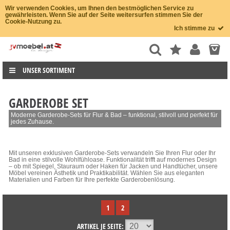
Wir verwenden Cookies, um Ihnen den bestmöglichen Service zu
gewährleisten. Wenn Sie auf der Seite weitersurfen stimmen Sie der
Cookie-Nutzung zu.
Ich stimme zu
UNSER SORTIMENT
GARDEROBE SET
Moderne Garderobe-Sets für Flur & Bad – funktional, stilvoll und perfekt für
jedes Zuhause.
Mit unseren exklusiven Garderobe-Sets verwandeln Sie Ihren Flur oder Ihr
Bad in eine stilvolle Wohlfühloase. Funktionalität trifft auf modernes Design
– ob mit Spiegel, Stauraum oder Haken für Jacken und Handtücher, unsere
Möbel vereinen Ästhetik und Praktikabilität. Wählen Sie aus eleganten
Materialien und Farben für Ihre perfekte Garderobenlösung.
1
2
ARTIKEL JE SEITE: