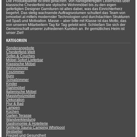
Die Produktpalette ist breit gefächert. Von handgefertigten Ledersofas über
klassische Chesterfield wie stylische Wohnmöbel bis zu den eigen
gefertigten Designer Garnituren ist alles dabei, was das Einrichterherz
begehrt. Das stetig wachsende Auftragsvolumen schultert das Team von
jvmoebel.at mittels modernster Technologien und durchdachten Strukturen
mit Spaß und Motivation. Masse – aber bitte mit Klasse ist das Motto, das
von unseren Mitarbeitern Tag für Tag gelebt wird. Schließen Sie sich der
Gemeinschaft unserer zufriedenen Kunden an. Ihr gemütliches Heim ist
unser Ziel!
KATEGORIEN
Sonderangebote
Chesterfield-Welt
Sofas & Couches
Möbel Sofort Lieferbar
Klassische Möbel
Wohnzimmer
Esszimmer
Büro
Schlafzimmer
Kinder
Stahlmöbel
Italienische Möbel
Massivholzmöbel
Dekoration
Flur & Bad
Lampen
Küchen
Garten Terasse
Wandverkleidung
Gastronomie & Hotellerie
Grillkota Sauna Camping Whirlpool
Bestseller
Freizeit und Gesundheit