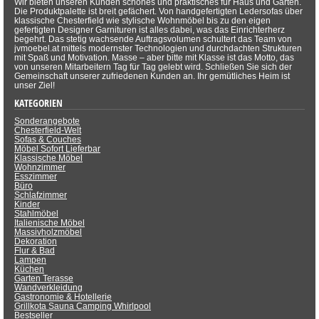
Wir bieten unseren Kunden schönes und praktisches für Haus und Garten.
Die Produktpalette ist breit gefächert. Von handgefertigten Ledersofas über
klassische Chesterfield wie stylische Wohnmöbel bis zu den eigen
gefertigten Designer Garnituren ist alles dabei, was das Einrichterherz
begehrt. Das stetig wachsende Auftragsvolumen schultert das Team von
jvmoebel.at mittels modernster Technologien und durchdachten Strukturen
mit Spaß und Motivation. Masse – aber bitte mit Klasse ist das Motto, das
von unseren Mitarbeitern Tag für Tag gelebt wird. Schließen Sie sich der
Gemeinschaft unserer zufriedenen Kunden an. Ihr gemütliches Heim ist
unser Ziel!
KATEGORIEN
Sonderangebote
Chesterfield-Welt
Sofas & Couches
Möbel Sofort Lieferbar
Klassische Möbel
Wohnzimmer
Esszimmer
Büro
Schlafzimmer
Kinder
Stahlmöbel
Italienische Möbel
Massivholzmöbel
Dekoration
Flur & Bad
Lampen
Küchen
Garten Terasse
Wandverkleidung
Gastronomie & Hotellerie
Grillkota Sauna Camping Whirlpool
Bestseller