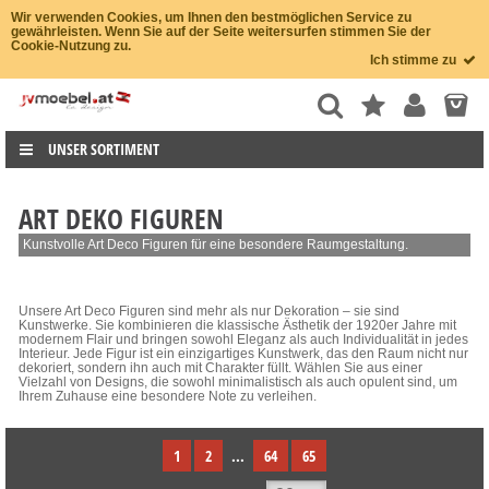
Wir verwenden Cookies, um Ihnen den bestmöglichen Service zu
gewährleisten. Wenn Sie auf der Seite weitersurfen stimmen Sie der
Cookie-Nutzung zu.
Ich stimme zu
UNSER SORTIMENT
ART DEKO FIGUREN
Kunstvolle Art Deco Figuren für eine besondere Raumgestaltung.
Unsere Art Deco Figuren sind mehr als nur Dekoration – sie sind
Kunstwerke. Sie kombinieren die klassische Ästhetik der 1920er Jahre mit
modernem Flair und bringen sowohl Eleganz als auch Individualität in jedes
Interieur. Jede Figur ist ein einzigartiges Kunstwerk, das den Raum nicht nur
dekoriert, sondern ihn auch mit Charakter füllt. Wählen Sie aus einer
Vielzahl von Designs, die sowohl minimalistisch als auch opulent sind, um
Ihrem Zuhause eine besondere Note zu verleihen.
1
2
...
64
65