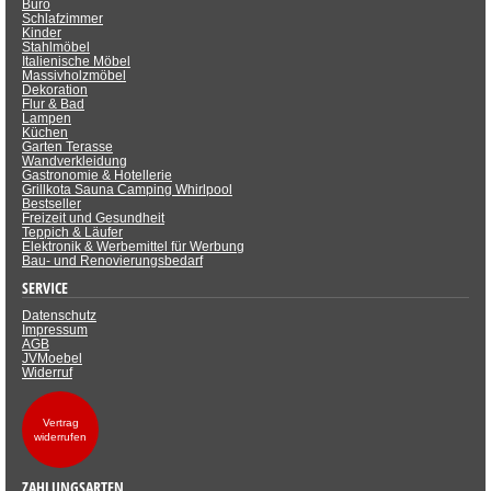
Büro
Schlafzimmer
Kinder
Stahlmöbel
Italienische Möbel
Massivholzmöbel
Dekoration
Flur & Bad
Lampen
Küchen
Garten Terasse
Wandverkleidung
Gastronomie & Hotellerie
Grillkota Sauna Camping Whirlpool
Bestseller
Freizeit und Gesundheit
Teppich & Läufer
Elektronik & Werbemittel für Werbung
Bau- und Renovierungsbedarf
SERVICE
Datenschutz
Impressum
AGB
JVMoebel
Widerruf
Vertrag
widerrufen
ZAHLUNGSARTEN