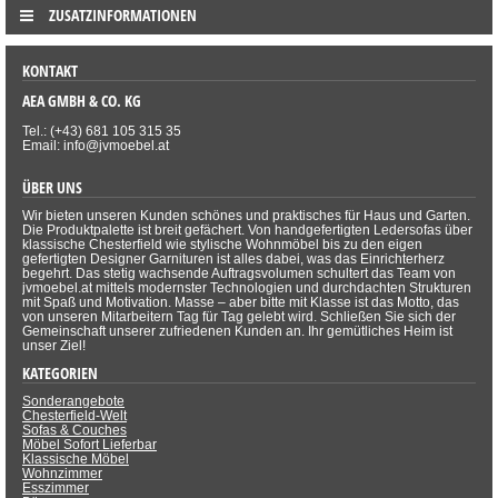
ZUSATZINFORMATIONEN
KONTAKT
AEA GMBH & CO. KG
Tel.: (+43) 681 105 315 35
Email: info@jvmoebel.at
ÜBER UNS
Wir bieten unseren Kunden schönes und praktisches für Haus und Garten.
Die Produktpalette ist breit gefächert. Von handgefertigten Ledersofas über
klassische Chesterfield wie stylische Wohnmöbel bis zu den eigen
gefertigten Designer Garnituren ist alles dabei, was das Einrichterherz
begehrt. Das stetig wachsende Auftragsvolumen schultert das Team von
jvmoebel.at mittels modernster Technologien und durchdachten Strukturen
mit Spaß und Motivation. Masse – aber bitte mit Klasse ist das Motto, das
von unseren Mitarbeitern Tag für Tag gelebt wird. Schließen Sie sich der
Gemeinschaft unserer zufriedenen Kunden an. Ihr gemütliches Heim ist
unser Ziel!
KATEGORIEN
Sonderangebote
Chesterfield-Welt
Sofas & Couches
Möbel Sofort Lieferbar
Klassische Möbel
Wohnzimmer
Esszimmer