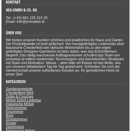
KONTAKT
AEA GMBH & CO. KG
Tel.: (+43) 681 105 315 35
Email: info@jvmoebel.at
ÜBER UNS
Wir bieten unseren Kunden schönes und praktisches für Haus und Garten.
Die Produktpalette ist breit gefächert. Von handgefertigten Ledersofas über
klassische Chesterfield wie stylische Wohnmöbel bis zu den eigen
gefertigten Designer Garnituren ist alles dabei, was das Einrichterherz
begehrt. Das stetig wachsende Auftragsvolumen schultert das Team von
jvmoebel.at mittels modernster Technologien und durchdachten Strukturen
mit Spaß und Motivation. Masse – aber bitte mit Klasse ist das Motto, das
von unseren Mitarbeitern Tag für Tag gelebt wird. Schließen Sie sich der
Gemeinschaft unserer zufriedenen Kunden an. Ihr gemütliches Heim ist
unser Ziel!
KATEGORIEN
Sonderangebote
Chesterfield-Welt
Sofas & Couches
Möbel Sofort Lieferbar
Klassische Möbel
Wohnzimmer
Esszimmer
Büro
Schlafzimmer
Kinder
Stahlmöbel
Italienische Möbel