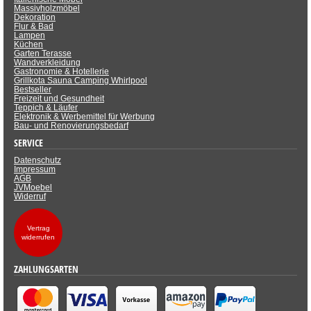
Massivholzmöbel
Dekoration
Flur & Bad
Lampen
Küchen
Garten Terasse
Wandverkleidung
Gastronomie & Hotellerie
Grillkota Sauna Camping Whirlpool
Bestseller
Freizeit und Gesundheit
Teppich & Läufer
Elektronik & Werbemittel für Werbung
Bau- und Renovierungsbedarf
SERVICE
Datenschutz
Impressum
AGB
JVMoebel
Widerruf
Vertrag
widerrufen
ZAHLUNGSARTEN