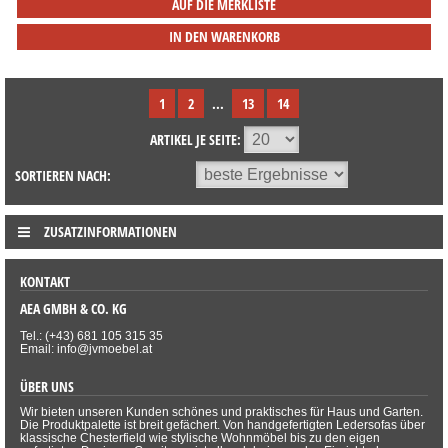
AUF DIE MERKLISTE
IN DEN WARENKORB
1
2
...
13
14
ARTIKEL JE SEITE:
SORTIEREN NACH:
ZUSATZINFORMATIONEN
KONTAKT
AEA GMBH & CO. KG
Tel.: (+43) 681 105 315 35
Email: info@jvmoebel.at
ÜBER UNS
Wir bieten unseren Kunden schönes und praktisches für Haus und Garten.
Die Produktpalette ist breit gefächert. Von handgefertigten Ledersofas über
klassische Chesterfield wie stylische Wohnmöbel bis zu den eigen