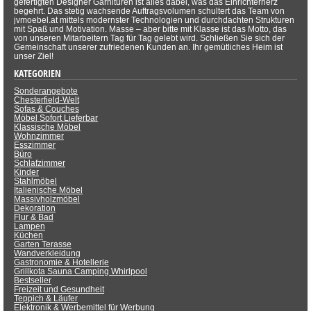
gefertigten Designer Garnituren ist alles dabei, was das Einrichterherz
begehrt. Das stetig wachsende Auftragsvolumen schultert das Team von
jvmoebel.at mittels modernster Technologien und durchdachten Strukturen
mit Spaß und Motivation. Masse – aber bitte mit Klasse ist das Motto, das
von unseren Mitarbeitern Tag für Tag gelebt wird. Schließen Sie sich der
Gemeinschaft unserer zufriedenen Kunden an. Ihr gemütliches Heim ist
unser Ziel!
KATEGORIEN
Sonderangebote
Chesterfield-Welt
Sofas & Couches
Möbel Sofort Lieferbar
Klassische Möbel
Wohnzimmer
Esszimmer
Büro
Schlafzimmer
Kinder
Stahlmöbel
Italienische Möbel
Massivholzmöbel
Dekoration
Flur & Bad
Lampen
Küchen
Garten Terasse
Wandverkleidung
Gastronomie & Hotellerie
Grillkota Sauna Camping Whirlpool
Bestseller
Freizeit und Gesundheit
Teppich & Läufer
Elektronik & Werbemittel für Werbung