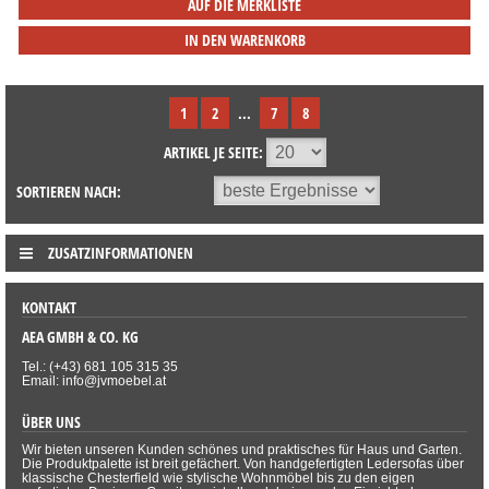
AUF DIE MERKLISTE
IN DEN WARENKORB
1
2
...
7
8
ARTIKEL JE SEITE:
SORTIEREN NACH:
ZUSATZINFORMATIONEN
KONTAKT
AEA GMBH & CO. KG
Tel.: (+43) 681 105 315 35
Email: info@jvmoebel.at
ÜBER UNS
Wir bieten unseren Kunden schönes und praktisches für Haus und Garten.
Die Produktpalette ist breit gefächert. Von handgefertigten Ledersofas über
klassische Chesterfield wie stylische Wohnmöbel bis zu den eigen