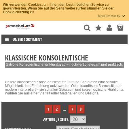
Wir verwenden Cookies, um Ihnen den bestmöglichen Service zu
gewährleisten. Wenn Sie auf der Seite weitersurfen stimmen Sie der
Cookie-Nutzung zu.
Ich stimme zu
UNSER SORTIMENT
KLASSISCHE KONSOLENTISCHE
Stilvolle Konsolentische für Flur & Bad – hochwertig, elegant und praktisch.
Unsere klassischen Konsolentische für Flur und Bad bieten eine stilvolle
Möglichkeit, Ihre Einrichtung aufzuwerten. Ob in luxuriösem Barockstil oder
modern interpretiert – sie schaffen Stauraum und setzen optische Highlights.
Wählen Sie aus einer Vielfalt edler Materialien und Designs.
1
2
...
7
8
ARTIKEL JE SEITE: