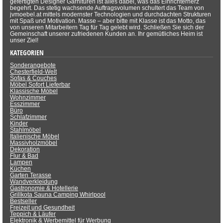
gefertigten Designer Garnituren ist alles dabei, was das Einrichterherz
begehrt. Das stetig wachsende Auftragsvolumen schultert das Team von
jvmoebel.at mittels modernster Technologien und durchdachten Strukturen
mit Spaß und Motivation. Masse – aber bitte mit Klasse ist das Motto, das
von unseren Mitarbeitern Tag für Tag gelebt wird. Schließen Sie sich der
Gemeinschaft unserer zufriedenen Kunden an. Ihr gemütliches Heim ist
unser Ziel!
KATEGORIEN
Sonderangebote
Chesterfield-Welt
Sofas & Couches
Möbel Sofort Lieferbar
Klassische Möbel
Wohnzimmer
Esszimmer
Büro
Schlafzimmer
Kinder
Stahlmöbel
Italienische Möbel
Massivholzmöbel
Dekoration
Flur & Bad
Lampen
Küchen
Garten Terasse
Wandverkleidung
Gastronomie & Hotellerie
Grillkota Sauna Camping Whirlpool
Bestseller
Freizeit und Gesundheit
Teppich & Läufer
Elektronik & Werbemittel für Werbung