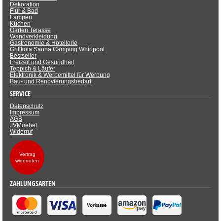
Dekoration
Flur & Bad
Lampen
Küchen
Garten Terasse
Wandverkleidung
Gastronomie & Hotellerie
Grillkota Sauna Camping Whirlpool
Bestseller
Freizeit und Gesundheit
Teppich & Läufer
Elektronik & Werbemittel für Werbung
Bau- und Renovierungsbedarf
SERVICE
Datenschutz
Impressum
AGB
JVMoebel
Widerruf
Vertrag
widerrufen
ZAHLUNGSARTEN