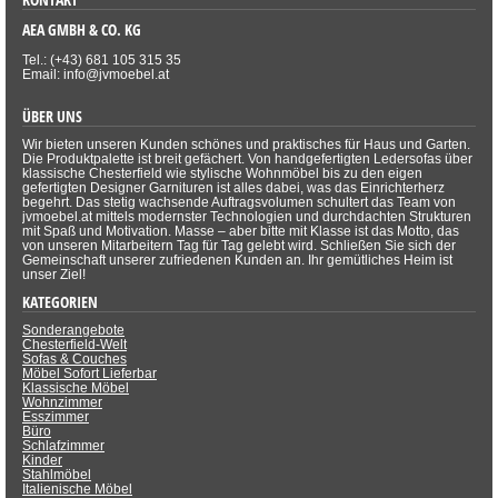
AEA GMBH & CO. KG
Tel.: (+43) 681 105 315 35
Email: info@jvmoebel.at
ÜBER UNS
Wir bieten unseren Kunden schönes und praktisches für Haus und Garten.
Die Produktpalette ist breit gefächert. Von handgefertigten Ledersofas über
klassische Chesterfield wie stylische Wohnmöbel bis zu den eigen
gefertigten Designer Garnituren ist alles dabei, was das Einrichterherz
begehrt. Das stetig wachsende Auftragsvolumen schultert das Team von
jvmoebel.at mittels modernster Technologien und durchdachten Strukturen
mit Spaß und Motivation. Masse – aber bitte mit Klasse ist das Motto, das
von unseren Mitarbeitern Tag für Tag gelebt wird. Schließen Sie sich der
Gemeinschaft unserer zufriedenen Kunden an. Ihr gemütliches Heim ist
unser Ziel!
KATEGORIEN
Sonderangebote
Chesterfield-Welt
Sofas & Couches
Möbel Sofort Lieferbar
Klassische Möbel
Wohnzimmer
Esszimmer
Büro
Schlafzimmer
Kinder
Stahlmöbel
Italienische Möbel