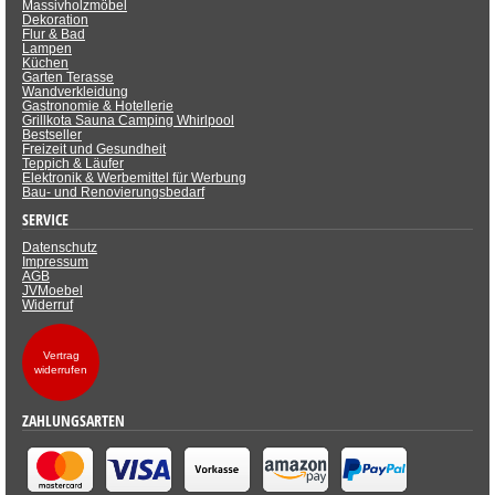
Massivholzmöbel
Dekoration
Flur & Bad
Lampen
Küchen
Garten Terasse
Wandverkleidung
Gastronomie & Hotellerie
Grillkota Sauna Camping Whirlpool
Bestseller
Freizeit und Gesundheit
Teppich & Läufer
Elektronik & Werbemittel für Werbung
Bau- und Renovierungsbedarf
SERVICE
Datenschutz
Impressum
AGB
JVMoebel
Widerruf
Vertrag
widerrufen
ZAHLUNGSARTEN