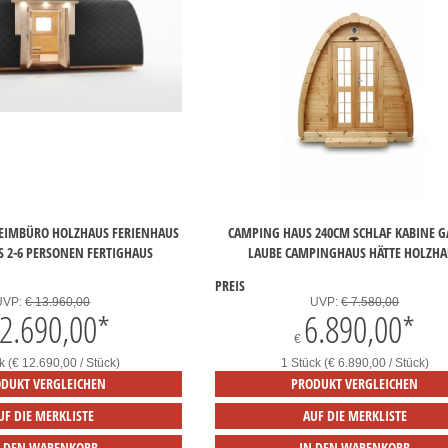
EIMBÜRO HOLZHAUS FERIENHAUS
CAMPING HAUS 240CM SCHLAF KABINE 
 2-6 PERSONEN FERTIGHAUS
LAUBE CAMPINGHAUS HÄTTE HOLZHA
PREIS
UVP:
€ 13.960,00
UVP:
€ 7.580,00
2.690,00
*
6.890,00
*
€
k (€ 12.690,00 / Stück)
1 Stück (€ 6.890,00 / Stück)
DUKT VERGLEICHEN
PRODUKT VERGLEICHEN
UF DIE MERKLISTE
AUF DIE MERKLISTE
N DEN WARENKORB
IN DEN WARENKORB