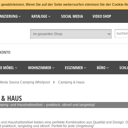
gewährleisten. Wenn Sie auf der Seite weitersurfen stimmen Sie der Cookie-N
ANZIERUNG
KATALOGE
SOCIAL MEDIA
VIDEO SHOP
 KONTO
HE MÖBEL
WOHNZIMMER
ESSZIMMER
BÜRO
SCHL
illkota Sauna Camping Whirlpool
Camping & Haus
 & HAUS
ing- und Haushaltsmöbel – praktisch, stilvoll und langlebig!
und Haushaltsmöbel bieten eine perfekte Kombination aus Qualität und Design. 
praktisch, langlebig und stilvoll. Perfekt für jede Umgebung!