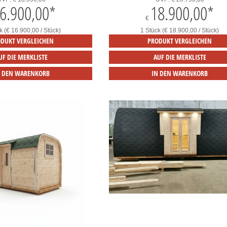
6.900,00
*
18.900,00
*
€
k (€ 16.900,00 / Stück)
1 Stück (€ 18.900,00 / Stück)
DUKT VERGLEICHEN
PRODUKT VERGLEICHEN
UF DIE MERKLISTE
AUF DIE MERKLISTE
N DEN WARENKORB
IN DEN WARENKORB