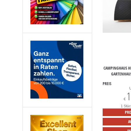
CAMPINGHAUS H
GARTENHAUS
PREIS
1
€
1 Stüc
PRO
A
I