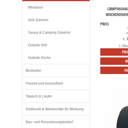
Whirlpool
CAMPINGHAU
WOCHENENDHA
Grill-Zubehör
PREIS
Sauna & Camping Zubehör
€
Outside Grill
1 Stü
PRO
Outside Küche
A
I
Bestseller
Freizeit und Gesundheit
Teppich & Läufer
Elektronik & Werbemittel für Werbung
Bau- und Renovierungsbedarf