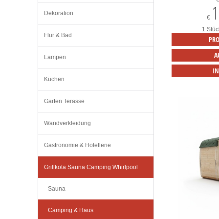
1
Dekoration
€
1 Stüc
Flur & Bad
PRO
A
Lampen
I
Küchen
Garten Terasse
Wandverkleidung
Gastronomie & Hotellerie
Grillkota Sauna Camping Whirlpool
Sauna
Camping & Haus