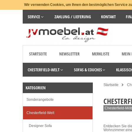
Wir verwenden Cookies, um Ihnen den bestmöglichen Service zu 
SERVICE
ZAHLUNG / LIEFERUNG
KONTAKT
FIN
STARTSEITE
NEWSLETTER
MERKLISTE
MEIN
CHESTERFIELD-WELT
SOFAS & COUCHES
KLASSISC
Startseite
Che
KATEGORIEN
CHESTERF
Sonderangebote
Chesterfield-Möb
Chesterfield-Welt
Designer Sofa
Entdecken Sie die
Wohnzimmer einen 