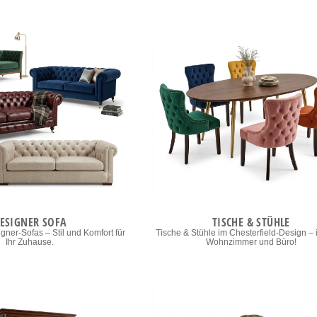
ESIGNER SOFA
TISCHE & STÜHLE
gner-Sofas – Stil und Komfort für
Tische & Stühle im Chesterfield-Design – i
Ihr Zuhause.
Wohnzimmer und Büro!