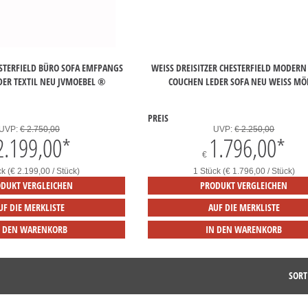
STERFIELD BÜRO SOFA EMFPANGS
WEISS DREISITZER CHESTERFIELD MODERN D
DER TEXTIL NEU JVMOEBEL ®
OUCHEN LEDER SOFA NEU WEISS MÖBE
PREIS
UVP:
€ 2.750,00
UVP:
€ 2.250,00
2.199,00
*
1.796,00
*
€
ck (€ 2.199,00 / Stück)
1 Stück (€ 1.796,00 / Stück)
DUKT VERGLEICHEN
PRODUKT VERGLEICHEN
UF DIE MERKLISTE
AUF DIE MERKLISTE
N DEN WARENKORB
IN DEN WARENKORB
SORT