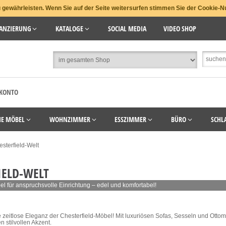
gewährleisten. Wenn Sie auf der Seite weitersurfen stimmen Sie der Cookie-N
ANZIERUNG
KATALOGE
SOCIAL MEDIA
VIDEO SHOP
 KONTO
HE MÖBEL
WOHNZIMMER
ESSZIMMER
BÜRO
SCHL
sterfield-Welt
IELD-WELT
el für anspruchsvolle Einrichtung – edel und komfortabel!
 zeitlose Eleganz der Chesterfield-Möbel! Mit luxuriösen Sofas, Sesseln und Ottoma
stilvollen Akzent.