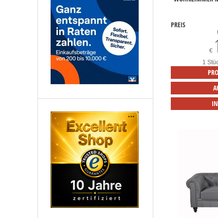
PREIS
€
1 Stü
PRO
A
I