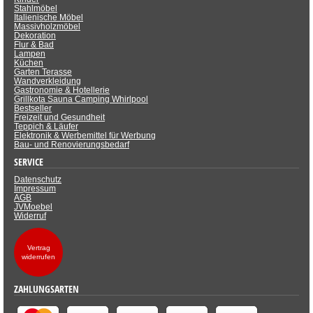
Stahlmöbel
Italienische Möbel
Massivholzmöbel
Dekoration
Flur & Bad
Lampen
Küchen
Garten Terasse
Wandverkleidung
Gastronomie & Hotellerie
Grillkota Sauna Camping Whirlpool
Bestseller
Freizeit und Gesundheit
Teppich & Läufer
Elektronik & Werbemittel für Werbung
Bau- und Renovierungsbedarf
SERVICE
Datenschutz
Impressum
AGB
JVMoebel
Widerruf
Vertrag
widerrufen
ZAHLUNGSARTEN