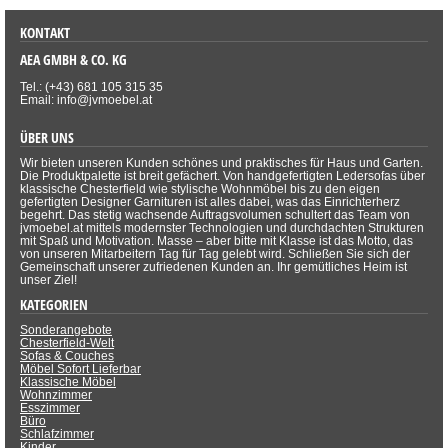
KONTAKT
AEA GMBH & CO. KG
Tel.: (+43) 681 105 315 35
Email: info@jvmoebel.at
ÜBER UNS
Wir bieten unseren Kunden schönes und praktisches für Haus und Garten.
Die Produktpalette ist breit gefächert. Von handgefertigten Ledersofas über
klassische Chesterfield wie stylische Wohnmöbel bis zu den eigen
gefertigten Designer Garnituren ist alles dabei, was das Einrichterherz
begehrt. Das stetig wachsende Auftragsvolumen schultert das Team von
jvmoebel.at mittels modernster Technologien und durchdachten Strukturen
mit Spaß und Motivation. Masse – aber bitte mit Klasse ist das Motto, das
von unseren Mitarbeitern Tag für Tag gelebt wird. Schließen Sie sich der
Gemeinschaft unserer zufriedenen Kunden an. Ihr gemütliches Heim ist
unser Ziel!
KATEGORIEN
Sonderangebote
Chesterfield-Welt
Sofas & Couches
Möbel Sofort Lieferbar
Klassische Möbel
Wohnzimmer
Esszimmer
Büro
Schlafzimmer
Kinder