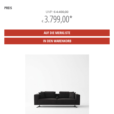
PREIS
UVP:
€ 4.490,00
3.799,00
*
€
AUF DIE MERKLISTE
IN DEN WARENKORB