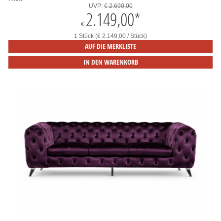
UVP:
€ 2.690,00
2.149,00
*
€
1 Stück (€ 2.149,00 / Stück)
AUF DIE MERKLISTE
IN DEN WARENKORB