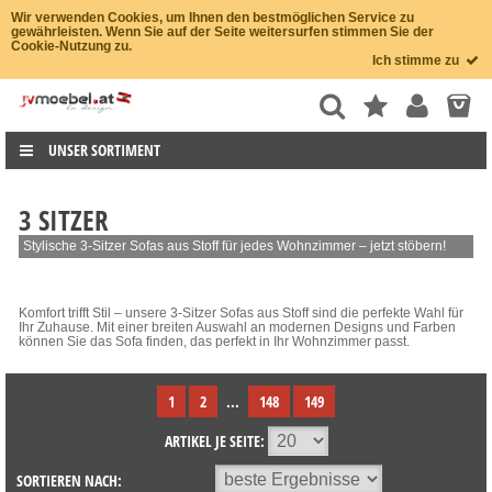
Wir verwenden Cookies, um Ihnen den bestmöglichen Service zu
gewährleisten. Wenn Sie auf der Seite weitersurfen stimmen Sie der
Cookie-Nutzung zu.
Ich stimme zu
UNSER SORTIMENT
3 SITZER
Stylische 3-Sitzer Sofas aus Stoff für jedes Wohnzimmer – jetzt stöbern!
Komfort trifft Stil – unsere 3-Sitzer Sofas aus Stoff sind die perfekte Wahl für
Ihr Zuhause. Mit einer breiten Auswahl an modernen Designs und Farben
können Sie das Sofa finden, das perfekt in Ihr Wohnzimmer passt.
1
2
...
148
149
ARTIKEL JE SEITE:
SORTIEREN NACH: