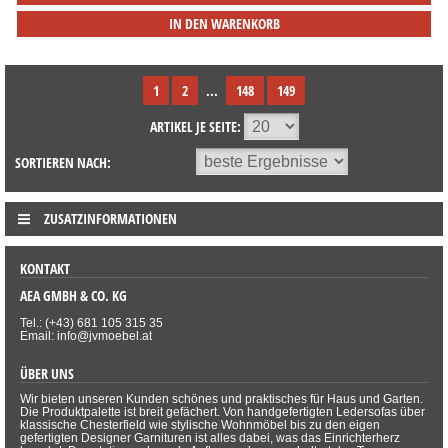
IN DEN WARENKORB
1
2
...
148
149
ARTIKEL JE SEITE:
SORTIEREN NACH:
ZUSATZINFORMATIONEN
KONTAKT
AEA GMBH & CO. KG
Tel.: (+43) 681 105 315 35
Email: info@jvmoebel.at
ÜBER UNS
Wir bieten unseren Kunden schönes und praktisches für Haus und Garten.
Die Produktpalette ist breit gefächert. Von handgefertigten Ledersofas über
klassische Chesterfield wie stylische Wohnmöbel bis zu den eigen
gefertigten Designer Garnituren ist alles dabei, was das Einrichterherz