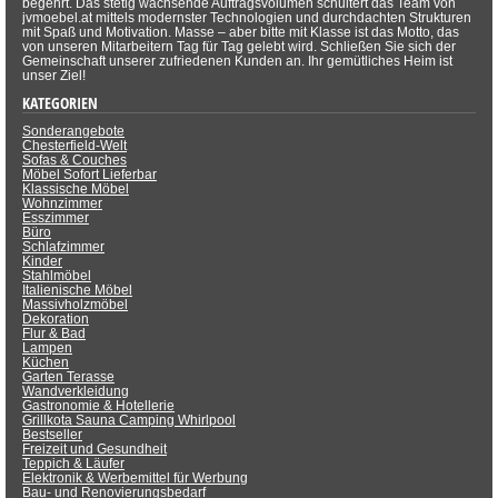
begehrt. Das stetig wachsende Auftragsvolumen schultert das Team von
jvmoebel.at mittels modernster Technologien und durchdachten Strukturen
mit Spaß und Motivation. Masse – aber bitte mit Klasse ist das Motto, das
von unseren Mitarbeitern Tag für Tag gelebt wird. Schließen Sie sich der
Gemeinschaft unserer zufriedenen Kunden an. Ihr gemütliches Heim ist
unser Ziel!
KATEGORIEN
Sonderangebote
Chesterfield-Welt
Sofas & Couches
Möbel Sofort Lieferbar
Klassische Möbel
Wohnzimmer
Esszimmer
Büro
Schlafzimmer
Kinder
Stahlmöbel
Italienische Möbel
Massivholzmöbel
Dekoration
Flur & Bad
Lampen
Küchen
Garten Terasse
Wandverkleidung
Gastronomie & Hotellerie
Grillkota Sauna Camping Whirlpool
Bestseller
Freizeit und Gesundheit
Teppich & Läufer
Elektronik & Werbemittel für Werbung
Bau- und Renovierungsbedarf