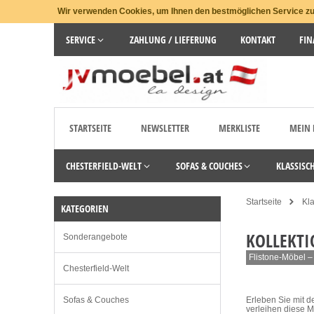
Wir verwenden Cookies, um Ihnen den bestmöglichen Service zu 
SERVICE
ZAHLUNG / LIEFERUNG
KONTAKT
FIN
STARTSEITE
NEWSLETTER
MERKLISTE
MEIN
CHESTERFIELD-WELT
SOFAS & COUCHES
KLASSISC
Startseite
Kl
KATEGORIEN
KOLLEKTI
Sonderangebote
Flistone-Möbel – 
Chesterfield-Welt
Sofas & Couches
Erleben Sie mit d
verleihen diese M