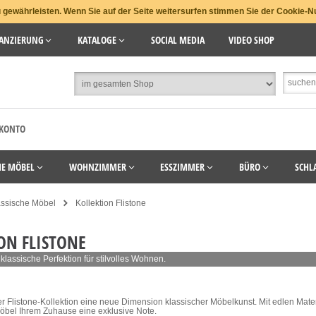
gewährleisten. Wenn Sie auf der Seite weitersurfen stimmen Sie der Cookie-N
ANZIERUNG
KATALOGE
SOCIAL MEDIA
VIDEO SHOP
 KONTO
HE MÖBEL
WOHNZIMMER
ESSZIMMER
BÜRO
SCHL
assische Möbel
Kollektion Flistone
ON FLISTONE
klassische Perfektion für stilvolles Wohnen.
er Flistone-Kollektion eine neue Dimension klassischer Möbelkunst. Mit edlen Mater
öbel Ihrem Zuhause eine exklusive Note.