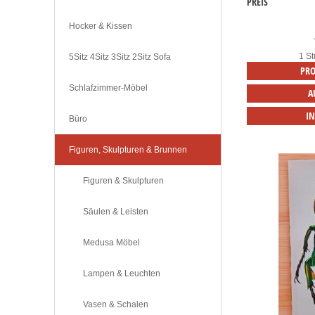
PREIS
Hocker & Kissen
1 St
5Sitz 4Sitz 3Sitz 2Sitz Sofa
PRO
Schlafzimmer-Möbel
A
I
Büro
Figuren, Skulpturen & Brunnen
Figuren & Skulpturen
Säulen & Leisten
Medusa Möbel
Lampen & Leuchten
Vasen & Schalen