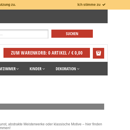
utzung zu.
Ich stimme zu
ZUM WARENKORB: 0 ARTIKEL / € 0,00
AFZIMMER
KINDER
DEKORATION
nst, abstrakte Meisterwerke oder klassische Motive – hier finden
kommen!