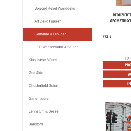
Spiegel Relief Wanddeko
REDUZIERTE
GEOMETRISC
Art Deko Figuren
Gemälde & Ölbilder
PREIS
LED Wasserwand & Säulen
1 St
Klassische Möbel
PRO
Gemälde
A
I
Chesterfield Sofort
Gartenfiguren
Lehnstuhl & Sessel
Baustoffe