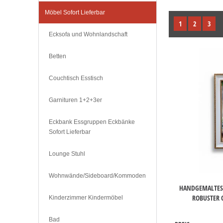
Möbel Sofort Lieferbar
1
2
3
Ecksofa und Wohnlandschaft
Betten
Couchtisch Esstisch
Garnituren 1+2+3er
Eckbank Essgruppen Eckbänke
Sofort Lieferbar
Lounge Stuhl
Wohnwände/Sideboard/Kommoden
HANDGEMALTES
ROBUSTER 
Kinderzimmer Kindermöbel
Bad