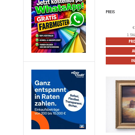
PREIS
€
1 Stü
PRO
A
I