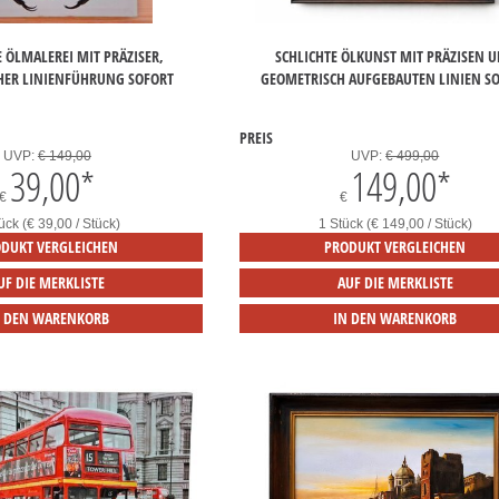
 ÖLMALEREI MIT PRÄZISER,
SCHLICHTE ÖLKUNST MIT PRÄZISEN 
HER LINIENFÜHRUNG SOFORT
GEOMETRISCH AUFGEBAUTEN LINIEN S
PREIS
UVP:
€ 149,00
UVP:
€ 499,00
39,00
*
149,00
*
€
€
ück (€ 39,00 / Stück)
1 Stück (€ 149,00 / Stück)
DUKT VERGLEICHEN
PRODUKT VERGLEICHEN
UF DIE MERKLISTE
AUF DIE MERKLISTE
N DEN WARENKORB
IN DEN WARENKORB