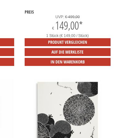
PREIS
UVP:
€ 499,00
149,00
*
€
1 Stück (€ 149,00 / Stück)
PRODUKT VERGLEICHEN
AUF DIE MERKLISTE
IN DEN WARENKORB