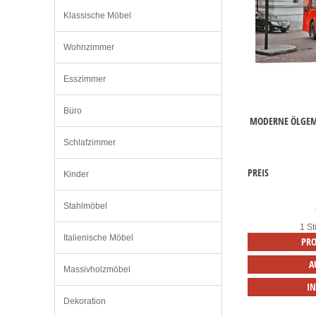
Klassische Möbel
Wohnzimmer
Esszimmer
Büro
MODERNE ÖLGEMÄ
Schlafzimmer
PREIS
Kinder
Stahlmöbel
1 St
Italienische Möbel
PRO
A
Massivholzmöbel
I
Dekoration