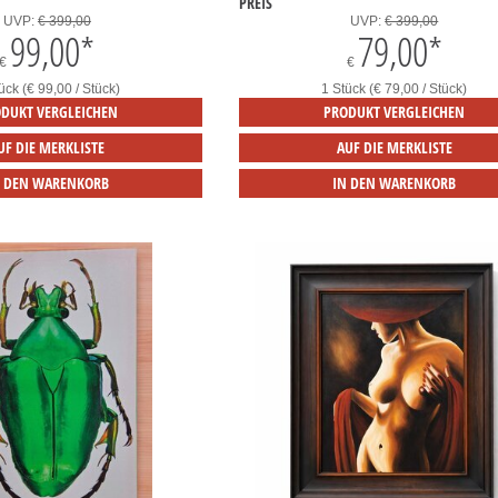
PREIS
UVP:
€ 399,00
UVP:
€ 399,00
99,00
*
79,00
*
€
€
ück (€ 99,00 / Stück)
1 Stück (€ 79,00 / Stück)
DUKT VERGLEICHEN
PRODUKT VERGLEICHEN
UF DIE MERKLISTE
AUF DIE MERKLISTE
N DEN WARENKORB
IN DEN WARENKORB