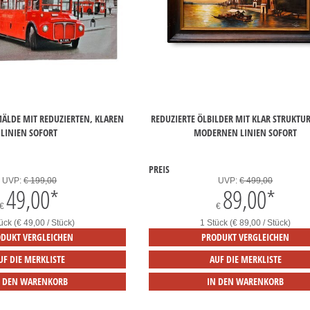
LDE MIT REDUZIERTEN, KLAREN
REDUZIERTE ÖLBILDER MIT KLAR STRUKTUR
LINIEN SOFORT
MODERNEN LINIEN SOFORT
PREIS
UVP:
€ 199,00
UVP:
€ 499,00
49,00
*
89,00
*
€
€
ück (€ 49,00 / Stück)
1 Stück (€ 89,00 / Stück)
DUKT VERGLEICHEN
PRODUKT VERGLEICHEN
UF DIE MERKLISTE
AUF DIE MERKLISTE
N DEN WARENKORB
IN DEN WARENKORB