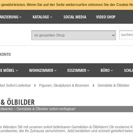
gewährleisten. Wenn Sie auf der Seite weitersurfen stimmen Sie der Cookie-N
ANZIERUNG
KATALOGE
SOCIAL MEDIA
VIDEO SHOP
 KONTO
HE MÖBEL
WOHNZIMMER
ESSZIMMER
BÜRO
SCHL
el Sofort Lieferbar
Figuren, Skulpturen & Brunnen
Gemälde & Ölbilder
& ÖLBILDER
twerke – Gemälde & Ölbilder sofort verfügbar!
en Wänden Stil mit unseren sofort lieferbaren Gemälden & Ölbildern! Ob moderne Ku
unstwerke, die Ihr Zuhause verschönern. Jetzt bestellen und schnell geliefert be