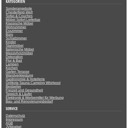
KATEGORIEN
Sonderangebote
Chesterfield-Welt
Sofas & Couches
Möbel Sofort Lieferbar
Klassische Möbel
Wohnzimmer
Esszimmer
Büro
Schlafzimmer
Kinder
Stahlmöbel
Italienische Möbel
Massivholzmöbel
Dekoration
Flur & Bad
Lampen
Küchen
Garten Terasse
Wandverkleidung
Gastronomie & Hotellerie
Grillkota Sauna Camping Whirlpool
Bestseller
Freizeit und Gesundheit
Teppich & Läufer
Elektronik & Werbemittel für Werbung
Bau- und Renovierungsbedarf
SERVICE
Datenschutz
Impressum
AGB
JVMoebel