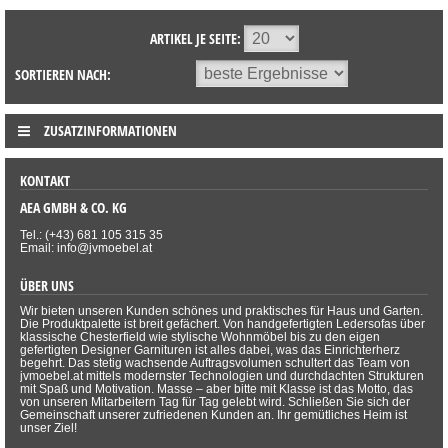
ARTIKEL JE SEITE:
SORTIEREN NACH:
ZUSATZINFORMATIONEN
KONTAKT
AEA GMBH & CO. KG
Tel.: (+43) 681 105 315 35
Email: info@jvmoebel.at
ÜBER UNS
Wir bieten unseren Kunden schönes und praktisches für Haus und Garten.
Die Produktpalette ist breit gefächert. Von handgefertigten Ledersofas über
klassische Chesterfield wie stylische Wohnmöbel bis zu den eigen
gefertigten Designer Garnituren ist alles dabei, was das Einrichterherz
begehrt. Das stetig wachsende Auftragsvolumen schultert das Team von
jvmoebel.at mittels modernster Technologien und durchdachten Strukturen
mit Spaß und Motivation. Masse – aber bitte mit Klasse ist das Motto, das
von unseren Mitarbeitern Tag für Tag gelebt wird. Schließen Sie sich der
Gemeinschaft unserer zufriedenen Kunden an. Ihr gemütliches Heim ist
unser Ziel!