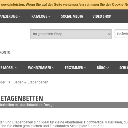
gewährleisten. Wenn Sie auf der Seite weitersurfen stimmen Sie der Cookie-N
ANZIERUNG
KATALOGE
SOCIAL MEDIA
VIDEO SHOP
 KONTO
HE MÖBEL
WOHNZIMMER
ESSZIMMER
BÜRO
SCHL
nder
Betten & Etagenbetten
 ETAGENBETTEN
derbetten mit durchdachtem Design.
en und Etagenbetten sind ideal für kleine Abenteurer! Hochwertige Materialien, d
affen Sie einen gemütlichen und funktionalen Schlafplatz für Ihr Kind!