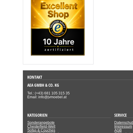
KONTAKT
AEA GMBH & CO. KG
Tel.: (+43) 681 105 315 35
Email: info@jvmoebel.at
KATEGORIEN
SERVICE
Sonderangebote
Datenschut
Chesterfield-Welt
Impressum
Sofas & Couches
AGB