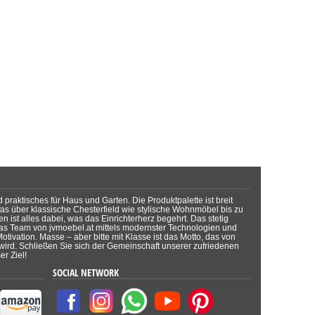
raktisches für Haus und Garten. Die Produktpalette ist breit
as über klassische Chesterfield wie stylische Wohnmöbel bis zu
n ist alles dabei, was das Einrichterherz begehrt. Das stetig
as Team von jvmoebel.at mittels modernster Technologien und
tivation. Masse – aber bitte mit Klasse ist das Motto, das von
 wird. Schließen Sie sich der Gemeinschaft unserer zufriedenen
r Ziel!
SOCIAL NETWORK