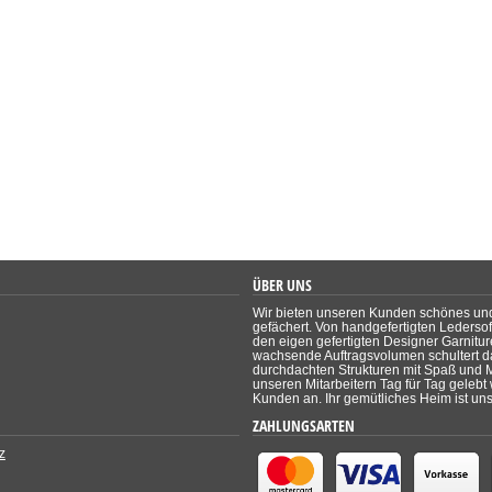
ÜBER UNS
Wir bieten unseren Kunden schönes und p
gefächert. Von handgefertigten Ledersof
den eigen gefertigten Designer Garniture
wachsende Auftragsvolumen schultert d
durchdachten Strukturen mit Spaß und Mo
unseren Mitarbeitern Tag für Tag gelebt
Kunden an. Ihr gemütliches Heim ist unse
ZAHLUNGSARTEN
z