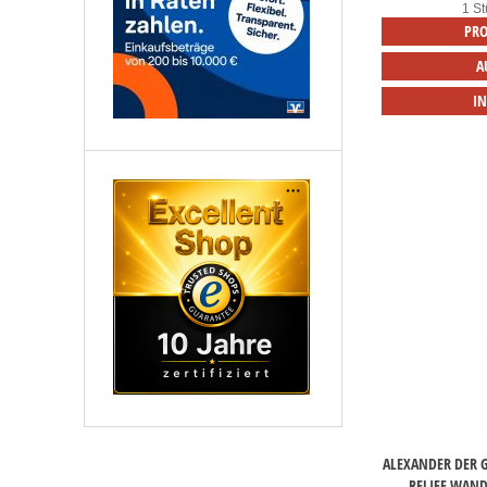
1 St
PRO
A
I
ALEXANDER DER G
ELIEF WAND