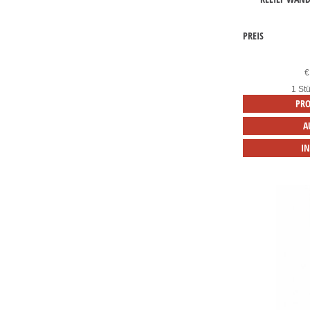
PREIS
€
1 Stü
PRO
A
I