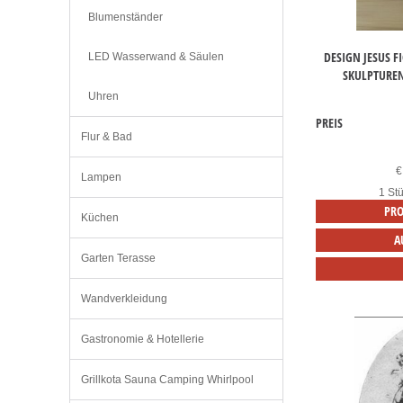
Blumenständer
DESIGN JESUS F
LED Wasserwand & Säulen
SKULPTUREN
Uhren
PREIS
Flur & Bad
€
Lampen
1 Stü
PRO
Küchen
A
Garten Terasse
Wandverkleidung
Gastronomie & Hotellerie
Grillkota Sauna Camping Whirlpool