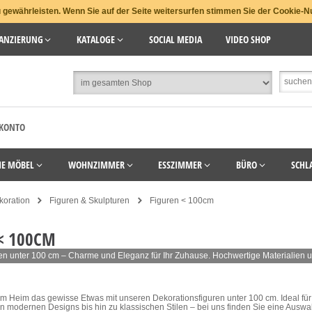
gewährleisten. Wenn Sie auf der Seite weitersurfen stimmen Sie der Cookie-N
ANZIERUNG
KATALOGE
SOCIAL MEDIA
VIDEO SHOP
 KONTO
HE MÖBEL
WOHNZIMMER
ESSZIMMER
BÜRO
SCHL
koration
Figuren & Skulpturen
Figuren < 100cm
< 100CM
en unter 100 cm – Charme und Eleganz für Ihr Zuhause. Hochwertige Materialien 
rem Heim das gewisse Etwas mit unseren Dekorationsfiguren unter 100 cm. Ideal f
n modernen Designs bis hin zu klassischen Stilen – bei uns finden Sie eine Auswahl