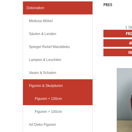
PREIS
Dekoration
Medusa Möbel
1 St
PRO
Säulen & Leisten
A
Spiegel Relief Wanddeko
I
Lampen & Leuchten
Vasen & Schalen
Figuren & Skulpturen
Figuren < 100cm
Figuren > 100cm
Art Deko Figuren