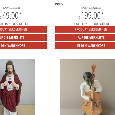
PREIS
UVP:
€ 70,00
UVP:
€ 250,00
49,00
*
199,00
*
€
€
ück (€ 49,00 / Stück)
1 Stück (€ 199,00 / Stück)
DUKT VERGLEICHEN
PRODUKT VERGLEICHEN
UF DIE MERKLISTE
AUF DIE MERKLISTE
N DEN WARENKORB
IN DEN WARENKORB