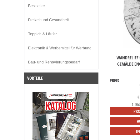
Bestseller
Freizeit und Gesundheit
Teppich & Läufer
Elektronik & Werbemittel für Werbung
WANDRELIEF S
Bau- und Renovierungsbedarf
GEMÄLDE ENG
VORTEILE
PREIS
€
1 Stü
PRO
A
I