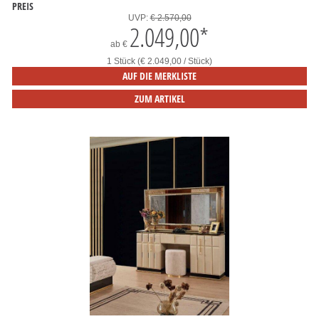
PREIS
UVP:
€ 2.570,00
2.049,00
*
ab
€
1 Stück (€ 2.049,00 / Stück)
AUF DIE MERKLISTE
ZUM ARTIKEL