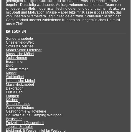
gefertigten Designer Garnituren ist alles dabei, was das Einrichterherz
begehrt. Das stetig wachsende Auftragsvolumen schultert das Team von
jvmoebel.at mittels modernster Technologien und durchdachten Strukturen
mit Spaß und Motivation. Masse – aber bitte mit Klasse ist das Motto, das
von unseren Mitarbeitern Tag für Tag gelebt wird. Schließen Sie sich der
Gemeinschaft unserer zufriedenen Kunden an. Ihr gemütliches Heim ist
unser Ziel!
KATEGORIEN
Sonderangebote
Chesterfield-Welt
Sofas & Couches
Möbel Sofort Lieferbar
Klassische Möbel
Wohnzimmer
Esszimmer
Büro
Schlafzimmer
Kinder
Stahlmöbel
Italienische Möbel
Massivholzmöbel
Dekoration
Flur & Bad
Lampen
Küchen
Garten Terasse
Wandverkleidung
Gastronomie & Hotellerie
Grillkota Sauna Camping Whirlpool
Bestseller
Freizeit und Gesundheit
Teppich & Läufer
Elektronik & Werbemittel für Werbung