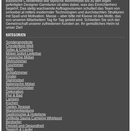
klassische Chesterfield wie stylische Wohnmöbel bis zu den eigen
gefertigten Designer Garnituren ist alles dabei, was das Einrichterherz
begehrt. Das stetig wachsende Auftragsvolumen schultert das Team von
jvmoebel.at mittels modernster Technologien und durchdachten Strukturen
mit Spaß und Motivation. Masse – aber bitte mit Klasse ist das Motto, das
von unseren Mitarbeitern Tag für Tag gelebt wird. Schließen Sie sich der
Gemeinschaft unserer zufriedenen Kunden an. Ihr gemütliches Heim ist
unser Ziel!
KATEGORIEN
Sonderangebote
Chesterfield-Welt
Sofas & Couches
Möbel Sofort Lieferbar
Klassische Möbel
Wohnzimmer
Esszimmer
Büro
Schlafzimmer
Kinder
Stahlmöbel
Italienische Möbel
Massivholzmöbel
Dekoration
Flur & Bad
Lampen
Küchen
Garten Terasse
Wandverkleidung
Gastronomie & Hotellerie
Grillkota Sauna Camping Whirlpool
Bestseller
Freizeit und Gesundheit
Teppich & Läufer