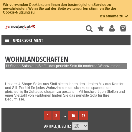
Wir verwenden Cookies, um Ihnen den bestmöglichen Service zu
gewährleisten. Wenn Sie auf der Seite weitersurfen stimmen Sie der
Cookie-Nutzung zu.
Ich stimme zu
UNSER SORTIMENT
WOHNLANDSCHAFTEN
U-Shape Sofas aus Stoff – das perfekte Sofa für moderne Wohnzimmer.
Unsere U-Shape Sofas aus Stoff bieten Ihnen den idealen Mix aus Komfort
und Stil. Perfekt für jedes Wohnzimmer, um sich zu entspannen und
gleichzeitig Ihr Zuhause elegant zu gestalten. Mit hochwertigen Stoffen und
einer Vielzahl von Farbtönen finden Sie das perfekte Sofa für Ihre
Bedürfnisse.
1
2
...
16
17
ARTIKEL JE SEITE: