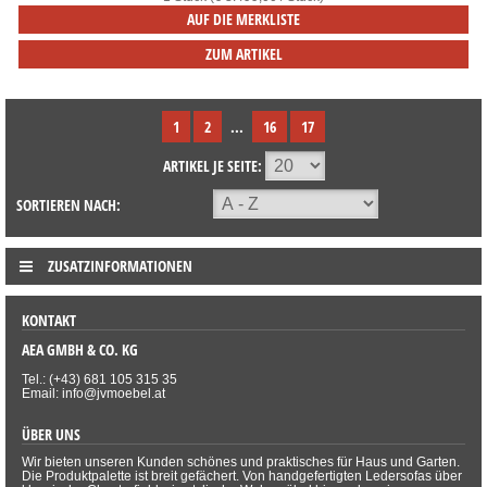
AUF DIE MERKLISTE
ZUM ARTIKEL
1
2
...
16
17
ARTIKEL JE SEITE:
SORTIEREN NACH:
ZUSATZINFORMATIONEN
KONTAKT
AEA GMBH & CO. KG
Tel.: (+43) 681 105 315 35
Email: info@jvmoebel.at
ÜBER UNS
Wir bieten unseren Kunden schönes und praktisches für Haus und Garten.
Die Produktpalette ist breit gefächert. Von handgefertigten Ledersofas über