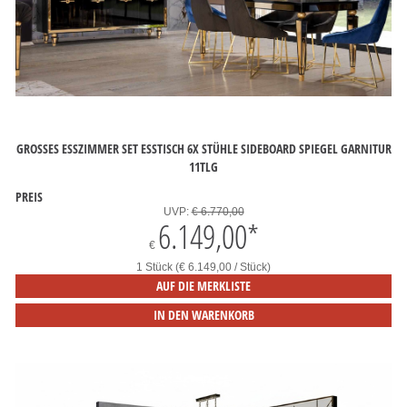
GROSSES ESSZIMMER SET ESSTISCH 6X STÜHLE SIDEBOARD SPIEGEL GARNITUR 1
1TLG
PREIS
UVP:
€ 6.770,00
6.149,00
*
€
1 Stück (€ 6.149,00 / Stück)
AUF DIE MERKLISTE
IN DEN WARENKORB