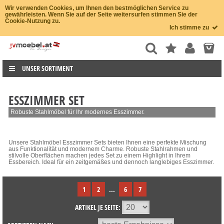
Wir verwenden Cookies, um Ihnen den bestmöglichen Service zu
gewährleisten. Wenn Sie auf der Seite weitersurfen stimmen Sie der
Cookie-Nutzung zu.
Ich stimme zu
UNSER SORTIMENT
ESSZIMMER SET
Robuste Stahlmöbel für Ihr modernes Esszimmer.
Unsere Stahlmöbel Esszimmer Sets bieten Ihnen eine perfekte Mischung
aus Funktionalität und modernem Charme. Robuste Stahlrahmen und
stilvolle Oberflächen machen jedes Set zu einem Highlight in Ihrem
Essbereich. Ideal für ein zeitgemäßes und dennoch langlebiges Esszimmer.
1
2
...
6
7
ARTIKEL JE SEITE: