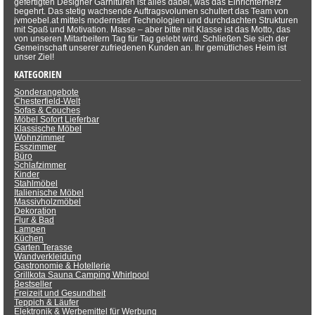
gefertigten Designer Garnituren ist alles dabei, was das Einrichterherz
begehrt. Das stetig wachsende Auftragsvolumen schultert das Team von
jvmoebel.at mittels modernster Technologien und durchdachten Strukturen
mit Spaß und Motivation. Masse – aber bitte mit Klasse ist das Motto, das
von unseren Mitarbeitern Tag für Tag gelebt wird. Schließen Sie sich der
Gemeinschaft unserer zufriedenen Kunden an. Ihr gemütliches Heim ist
unser Ziel!
KATEGORIEN
Sonderangebote
Chesterfield-Welt
Sofas & Couches
Möbel Sofort Lieferbar
Klassische Möbel
Wohnzimmer
Esszimmer
Büro
Schlafzimmer
Kinder
Stahlmöbel
Italienische Möbel
Massivholzmöbel
Dekoration
Flur & Bad
Lampen
Küchen
Garten Terasse
Wandverkleidung
Gastronomie & Hotellerie
Grillkota Sauna Camping Whirlpool
Bestseller
Freizeit und Gesundheit
Teppich & Läufer
Elektronik & Werbemittel für Werbung