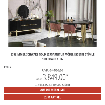
ESSZIMMER SCHWARZ GOLD ESSGARNITUR MÖBEL ESSECKE STÜHLE
SIDEBOARD 6TLG
PREIS
UVP:
€ 4.550,00
3.849,00
*
ab
€
1 Stück (€ 3.849,00 / Stück)
AUF DIE MERKLISTE
ZUM ARTIKEL