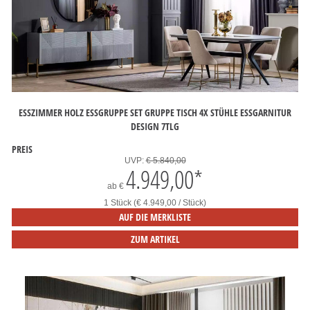
ESSZIMMER HOLZ ESSGRUPPE SET GRUPPE TISCH 4X STÜHLE ESSGARNITUR
DESIGN 7TLG
PREIS
UVP:
€ 5.840,00
4.949,00
*
ab
€
1 Stück (€ 4.949,00 / Stück)
AUF DIE MERKLISTE
ZUM ARTIKEL