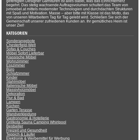
gefertigten Designer Garnituren ist alles dabei, was das Einrichterherz
begehrt. Das stetig wachsende Auftragsvolumen schultert das Team von
jvmoebel.at mittels modernster Technologien und durchdachten Strukturen
mit Spaß und Motivation. Masse – aber bitte mit Klasse ist das Motto, das
von unseren Mitarbeitern Tag für Tag gelebt wird. Schließen Sie sich der
Gemeinschaft unserer zufriedenen Kunden an. Ihr gemütliches Heim ist
unser Ziel!
KATEGORIEN
Sonderangebote
Chesterfield-Welt
Sofas & Couches
Möbel Sofort Lieferbar
Klassische Möbel
Wohnzimmer
Esszimmer
Büro
Schlafzimmer
Kinder
Stahlmöbel
Italienische Möbel
Massivholzmöbel
Dekoration
Flur & Bad
Lampen
Küchen
Garten Terasse
Wandverkleidung
Gastronomie & Hotellerie
Grillkota Sauna Camping Whirlpool
Bestseller
Freizeit und Gesundheit
Teppich & Läufer
Elektronik & Werbemittel für Werbung