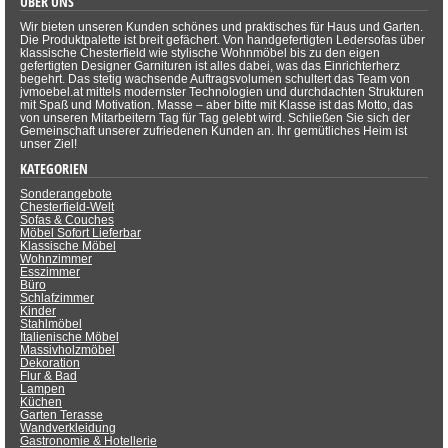
ÜBER UNS
Wir bieten unseren Kunden schönes und praktisches für Haus und Garten.
Die Produktpalette ist breit gefächert. Von handgefertigten Ledersofas über
klassische Chesterfield wie stylische Wohnmöbel bis zu den eigen
gefertigten Designer Garnituren ist alles dabei, was das Einrichterherz
begehrt. Das stetig wachsende Auftragsvolumen schultert das Team von
jvmoebel.at mittels modernster Technologien und durchdachten Strukturen
mit Spaß und Motivation. Masse – aber bitte mit Klasse ist das Motto, das
von unseren Mitarbeitern Tag für Tag gelebt wird. Schließen Sie sich der
Gemeinschaft unserer zufriedenen Kunden an. Ihr gemütliches Heim ist
unser Ziel!
KATEGORIEN
Sonderangebote
Chesterfield-Welt
Sofas & Couches
Möbel Sofort Lieferbar
Klassische Möbel
Wohnzimmer
Esszimmer
Büro
Schlafzimmer
Kinder
Stahlmöbel
Italienische Möbel
Massivholzmöbel
Dekoration
Flur & Bad
Lampen
Küchen
Garten Terasse
Wandverkleidung
Gastronomie & Hotellerie