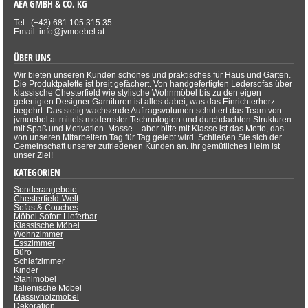
AEA GMBH & CO. KG
Tel.: (+43) 681 105 315 35
Email: info@jvmoebel.at
ÜBER UNS
Wir bieten unseren Kunden schönes und praktisches für Haus und Garten.
Die Produktpalette ist breit gefächert. Von handgefertigten Ledersofas über
klassische Chesterfield wie stylische Wohnmöbel bis zu den eigen
gefertigten Designer Garnituren ist alles dabei, was das Einrichterherz
begehrt. Das stetig wachsende Auftragsvolumen schultert das Team von
jvmoebel.at mittels modernster Technologien und durchdachten Strukturen
mit Spaß und Motivation. Masse – aber bitte mit Klasse ist das Motto, das
von unseren Mitarbeitern Tag für Tag gelebt wird. Schließen Sie sich der
Gemeinschaft unserer zufriedenen Kunden an. Ihr gemütliches Heim ist
unser Ziel!
KATEGORIEN
Sonderangebote
Chesterfield-Welt
Sofas & Couches
Möbel Sofort Lieferbar
Klassische Möbel
Wohnzimmer
Esszimmer
Büro
Schlafzimmer
Kinder
Stahlmöbel
Italienische Möbel
Massivholzmöbel
Dekoration