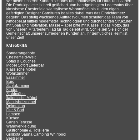
Wir bieten unseren Kunden schönes und praktisches für Haus und Garten.
Die Produktpalette ist breit gefächert. Von handgefertigten Ledersofas über
klassische Chesterfield wie stylische Wohnmöbel bis zu den eigen
gefertigten Designer Garnituren ist alles dabei, was das Einrichterherz
begehrt. Das stetig wachsende Auftragsvolumen schultert das Team von
jvmoebel.at mittels modernster Technologien und durchdachten Strukturen
mit Spaß und Motivation. Masse – aber bitte mit Klasse ist das Motto, das
von unseren Mitarbeitern Tag für Tag gelebt wird. Schließen Sie sich der
Gemeinschaft unserer zufriedenen Kunden an. Ihr gemütliches Heim ist
unser Ziel!
KATEGORIEN
Sonderangebote
Chesterfield-Welt
Sofas & Couches
Möbel Sofort Lieferbar
Klassische Möbel
Wohnzimmer
Esszimmer
Büro
Schlafzimmer
Kinder
Stahlmöbel
Italienische Möbel
Massivholzmöbel
Dekoration
Flur & Bad
Lampen
Küchen
Garten Terasse
Wandverkleidung
Gastronomie & Hotellerie
Grillkota Sauna Camping Whirlpool
Bestseller