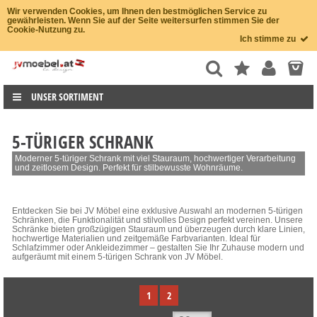
Wir verwenden Cookies, um Ihnen den bestmöglichen Service zu
gewährleisten. Wenn Sie auf der Seite weitersurfen stimmen Sie der
Cookie-Nutzung zu.
Ich stimme zu
UNSER SORTIMENT
5-TÜRIGER SCHRANK
Moderner 5-türiger Schrank mit viel Stauraum, hochwertiger Verarbeitung
und zeitlosem Design. Perfekt für stilbewusste Wohnräume.
Entdecken Sie bei JV Möbel eine exklusive Auswahl an modernen 5-türigen
Schränken, die Funktionalität und stilvolles Design perfekt vereinen. Unsere
Schränke bieten großzügigen Stauraum und überzeugen durch klare Linien,
hochwertige Materialien und zeitgemäße Farbvarianten. Ideal für
Schlafzimmer oder Ankleidezimmer – gestalten Sie Ihr Zuhause modern und
aufgeräumt mit einem 5-türigen Schrank von JV Möbel.
1
2