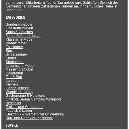
von unseren Mitarbeitern Tag für Tag gelebt wird. Schließen Sie sich der
Gemeinschaft unserer zufriedenen Kunden an. Ihr gemütliches Heim ist
unser Ziel!
KATEGORIEN
Sonderangebote
Chesterfield-Welt
Sofas & Couches
Möbel Sofort Lieferbar
Klassische Möbel
Wohnzimmer
Esszimmer
Büro
Schlafzimmer
Kinder
Stahlmöbel
Italienische Möbel
Massivholzmöbel
Dekoration
Flur & Bad
Lampen
Küchen
Garten Terasse
Wandverkleidung
Gastronomie & Hotellerie
Grillkota Sauna Camping Whirlpool
Bestseller
Freizeit und Gesundheit
Teppich & Läufer
Elektronik & Werbemittel für Werbung
Bau- und Renovierungsbedarf
SERVICE