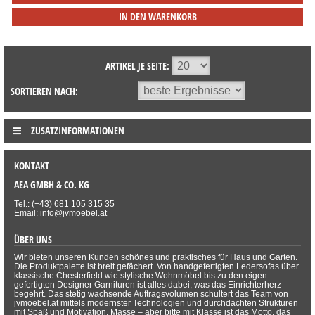
IN DEN WARENKORB
ARTIKEL JE SEITE:
SORTIEREN NACH:
ZUSATZINFORMATIONEN
KONTAKT
AEA GMBH & CO. KG
Tel.: (+43) 681 105 315 35
Email: info@jvmoebel.at
ÜBER UNS
Wir bieten unseren Kunden schönes und praktisches für Haus und Garten.
Die Produktpalette ist breit gefächert. Von handgefertigten Ledersofas über
klassische Chesterfield wie stylische Wohnmöbel bis zu den eigen
gefertigten Designer Garnituren ist alles dabei, was das Einrichterherz
begehrt. Das stetig wachsende Auftragsvolumen schultert das Team von
jvmoebel.at mittels modernster Technologien und durchdachten Strukturen
mit Spaß und Motivation. Masse – aber bitte mit Klasse ist das Motto, das