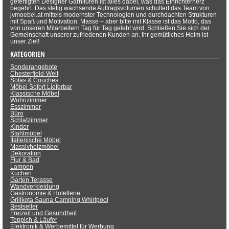
gefertigten Designer Garnituren ist alles dabei, was das Einrichterherz
begehrt. Das stetig wachsende Auftragsvolumen schultert das Team von
jvmoebel.at mittels modernster Technologien und durchdachten Strukturen
mit Spaß und Motivation. Masse – aber bitte mit Klasse ist das Motto, das
von unseren Mitarbeitern Tag für Tag gelebt wird. Schließen Sie sich der
Gemeinschaft unserer zufriedenen Kunden an. Ihr gemütliches Heim ist
unser Ziel!
KATEGORIEN
Sonderangebote
Chesterfield-Welt
Sofas & Couches
Möbel Sofort Lieferbar
Klassische Möbel
Wohnzimmer
Esszimmer
Büro
Schlafzimmer
Kinder
Stahlmöbel
Italienische Möbel
Massivholzmöbel
Dekoration
Flur & Bad
Lampen
Küchen
Garten Terasse
Wandverkleidung
Gastronomie & Hotellerie
Grillkota Sauna Camping Whirlpool
Bestseller
Freizeit und Gesundheit
Teppich & Läufer
Elektronik & Werbemittel für Werbung