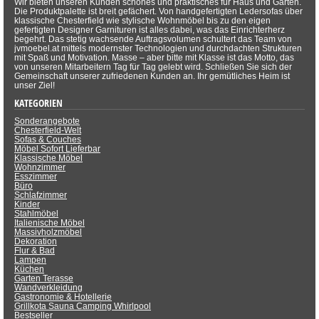
Wir bieten unseren Kunden schönes und praktisches für Haus und Garten.
Die Produktpalette ist breit gefächert. Von handgefertigten Ledersofas über
klassische Chesterfield wie stylische Wohnmöbel bis zu den eigen
gefertigten Designer Garnituren ist alles dabei, was das Einrichterherz
begehrt. Das stetig wachsende Auftragsvolumen schultert das Team von
jvmoebel.at mittels modernster Technologien und durchdachten Strukturen
mit Spaß und Motivation. Masse – aber bitte mit Klasse ist das Motto, das
von unseren Mitarbeitern Tag für Tag gelebt wird. Schließen Sie sich der
Gemeinschaft unserer zufriedenen Kunden an. Ihr gemütliches Heim ist
unser Ziel!
KATEGORIEN
Sonderangebote
Chesterfield-Welt
Sofas & Couches
Möbel Sofort Lieferbar
Klassische Möbel
Wohnzimmer
Esszimmer
Büro
Schlafzimmer
Kinder
Stahlmöbel
Italienische Möbel
Massivholzmöbel
Dekoration
Flur & Bad
Lampen
Küchen
Garten Terasse
Wandverkleidung
Gastronomie & Hotellerie
Grillkota Sauna Camping Whirlpool
Bestseller